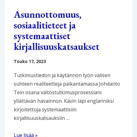
vaikutukset
työhyvinvointiin
Asunnottomuus,
sosiaalitieteet ja
systemaattiset
kirjallisuuskatsaukset
Touko 17, 2023
Tutkimustiedon ja käytännön työn välisen
suhteen realiteetteja paikantamassa Johdanto
Tein osana väitöstutkimusprosessiani
yllättävän havainnon. Kävin läpi englanniksi
kirjoitettuja systemaattisiin
kirjallisuuskatsauksiin …
Asunnottomuus,
Lue lisää »