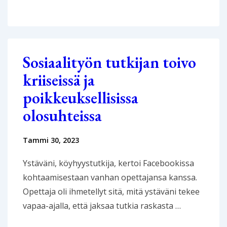
sosiaalitieteet
ja
systemaattiset
kirjallisuuskatsaukset
Sosiaalityön tutkijan toivo
kriiseissä ja
poikkeuksellisissa
olosuhteissa
Tammi 30, 2023
Ystäväni, köyhyystutkija, kertoi Facebookissa
kohtaamisestaan vanhan opettajansa kanssa.
Opettaja oli ihmetellyt sitä, mitä ystäväni tekee
vapaa-ajalla, että jaksaa tutkia raskasta …