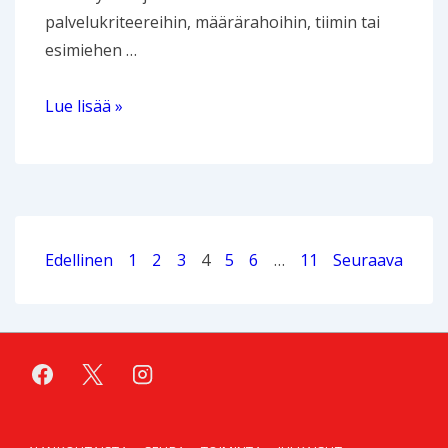
palvelukriteereihin, määrärahoihin, tiimin tai
esimiehen …
Reflektointia
Lue lisää »
harkinnasta
ja
päätöksenteosta
vammaispalvelujen
sosiaalityössä
Posts
Edellinen
1
2
3
4
5
6
…
11
Seuraava
pagination