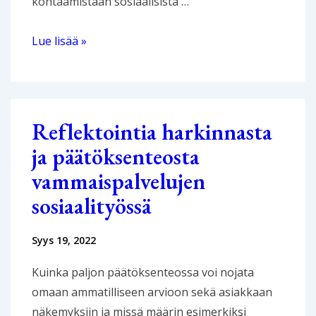
kohtaamistaan sosiaalisista …
Hyvinvointia
Lue lisää »
ja
osallisuutta
valtavirran
laidalla
Reflektointia harkinnasta
ja päätöksenteosta
vammaispalvelujen
sosiaalityössä
Syys 19, 2022
Kuinka paljon päätöksenteossa voi nojata
omaan ammatilliseen arvioon sekä asiakkaan
näkemyksiin ja missä määrin esimerkiksi