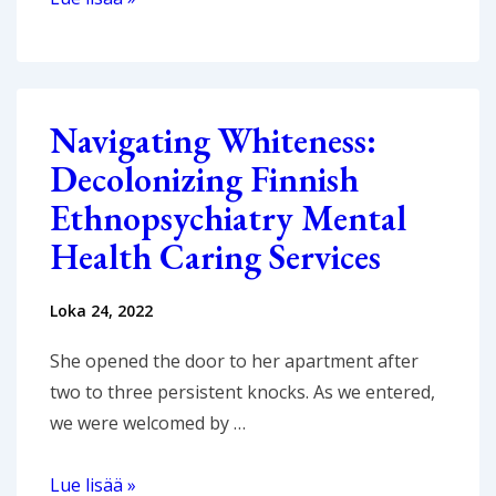
jo
aika
tietää
sosiaalityöstä
Navigating Whiteness:
toisin?
Decolonizing Finnish
Ethnopsychiatry Mental
Health Caring Services
Loka 24, 2022
She opened the door to her apartment after
two to three persistent knocks. As we entered,
we were welcomed by …
Navigating
Lue lisää »