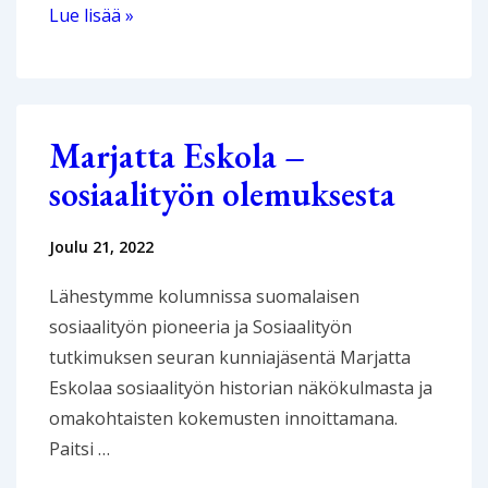
Sosiaalityön
Lue lisää »
tutkijan
toivo
kriiseissä
ja
Marjatta Eskola –
poikkeuksellisissa
sosiaalityön olemuksesta
olosuhteissa
Joulu 21, 2022
Lähestymme kolumnissa suomalaisen
sosiaalityön pioneeria ja Sosiaalityön
tutkimuksen seuran kunniajäsentä Marjatta
Eskolaa sosiaalityön historian näkökulmasta ja
omakohtaisten kokemusten innoittamana.
Paitsi …