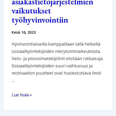
asiakastietojärjestelmien
koulutuksessa
vaikutukset
työhyvinvointiin
Kesä 16, 2023
Hyvinvointialueilla kamppaillaan tällä hetkellä
sosiaalityöntekijöiden rekrytointivaikeuksista.
Veto- ja pitovoimatekijöihin etsitään ratkaisuja.
Sosiaalityöntekijöiden suuri vaihtuvuus ja
motivaation puutteet ovat huolestuttava ilmiö
…
Sosiaalityö
Lue lisää »
ja
asiakastietojärjestelmien