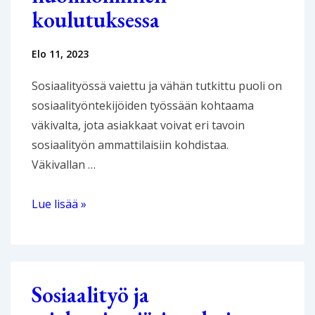
koulutuksessa
Elo 11, 2023
Sosiaalityössä vaiettu ja vähän tutkittu puoli on
sosiaalityöntekijöiden työssään kohtaama
väkivalta, jota asiakkaat voivat eri tavoin
sosiaalityön ammattilaisiin kohdistaa.
Väkivallan …
Väkivallan
Lue lisää »
uhka
sosiaalityössä
ja
sen
Sosiaalityö ja
huomioiminen