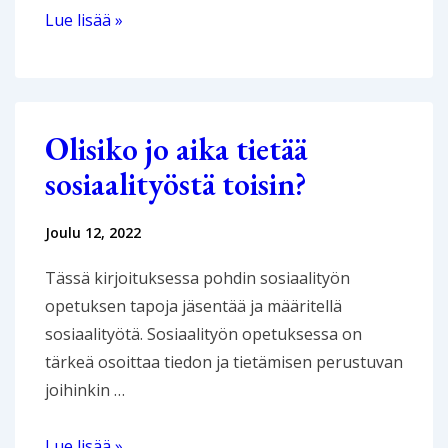
Marjatta
Lue lisää »
Eskola
–
sosiaalityön
olemuksesta
Olisiko jo aika tietää
sosiaalityöstä toisin?
Joulu 12, 2022
Tässä kirjoituksessa pohdin sosiaalityön
opetuksen tapoja jäsentää ja määritellä
sosiaalityötä. Sosiaalityön opetuksessa on
tärkeä osoittaa tiedon ja tietämisen perustuvan
joihinkin …
Olisiko
Lue lisää »