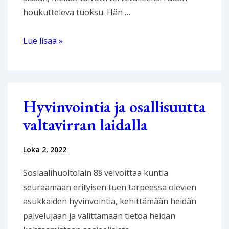
houkutteleva tuoksu. Hän …
Valkoisuuden
Lue lisää »
keskellä
navigoimassa:
Suomalaisten
etnopsykiatristen
Hyvinvointia ja osallisuutta
mielenterveyspalveluiden
valtavirran laidalla
dekolonisointi
Loka 2, 2022
Sosiaalihuoltolain 8§ velvoittaa kuntia
seuraamaan erityisen tuen tarpeessa olevien
asukkaiden hyvinvointia, kehittämään heidän
palvelujaan ja välittämään tietoa heidän