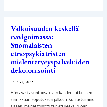
Whiteness:
Decolonizing
Finnish
Ethnopsychiatry
Valkoisuuden keskellä
Mental
navigoimassa:
Health
Suomalaisten
Caring
Services
etnopsykiatristen
mielenterveyspalveluiden
dekolonisointi
Loka 24, 2022
Hän avasi asuntonsa oven kahden tai kolmen
sinnikkään koputuksen jälkeen. Kun astuimme
sisään, meidät toivotti tervetulleeksi ruoan