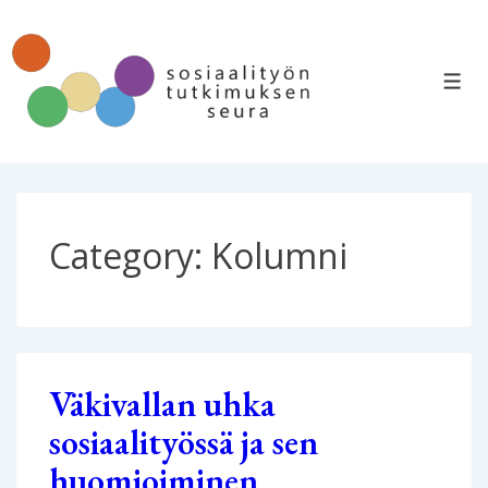
↓
Siirry
pääsisältöön
VAL
Category:
Kolumni
Väkivallan uhka
sosiaalityössä ja sen
huomioiminen