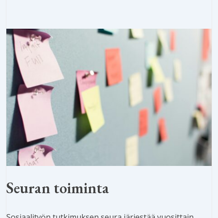
Seuran toiminta
Sosiaalityön tutkimuksen seura järjestää vuosittain