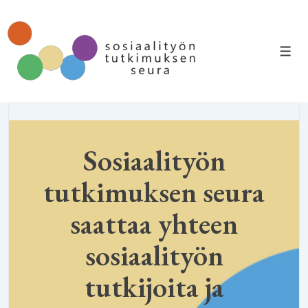
↓
Siirry
pääsisältöön
VAL
Sosiaalityön
tutkimuksen seura
saattaa yhteen
sosiaalityön
tutkijoita ja