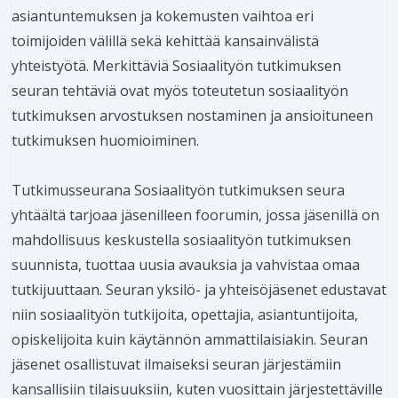
asiantuntemuksen ja kokemusten vaihtoa eri
toimijoiden välillä sekä kehittää kansainvälistä
yhteistyötä. Merkittäviä Sosiaalityön tutkimuksen
seuran tehtäviä ovat myös toteutetun sosiaalityön
tutkimuksen arvostuksen nostaminen ja ansioituneen
tutkimuksen huomioiminen.
Tutkimusseurana Sosiaalityön tutkimuksen seura
yhtäältä tarjoaa jäsenilleen foorumin, jossa jäsenillä on
mahdollisuus keskustella sosiaalityön tutkimuksen
suunnista, tuottaa uusia avauksia ja vahvistaa omaa
tutkijuuttaan. Seuran yksilö- ja yhteisöjäsenet edustavat
niin sosiaalityön tutkijoita, opettajia, asiantuntijoita,
opiskelijoita kuin käytännön ammattilaisiakin. Seuran
jäsenet osallistuvat ilmaiseksi seuran järjestämiin
kansallisiin tilaisuuksiin, kuten vuosittain järjestettäville