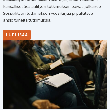
kansalliset Sosiaalityön tutkimuksen päivät, julkaisee
Sosiaalityön tutkimuksen vuosikirjaa ja palkitsee
ansioituneita tutkimuksia.
LUE LISÄÄ