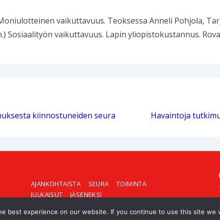
 Moniulotteinen vaikuttavuus. Teoksessa Anneli Pohjola, T
) Sosiaalityön vaikuttavuus. Lapin yliopistokustannus. Rova
muksesta kiinnostuneiden seura
Havaintoja tutkim
SIVUN
AJANKOHTAISTA
SEURA
TOIMINTA
JULKAISUT
JÄSENEKSI
ALAREUNAN
e best experience on our website. If you continue to use this site we w