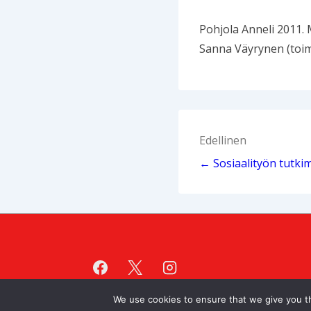
Pohjola Anneli 2011.
Sanna Väyrynen (toim.
Artikkelien
Edellinen
selaus
← Sosiaalityön tutki
We use cookies to ensure that we give you th