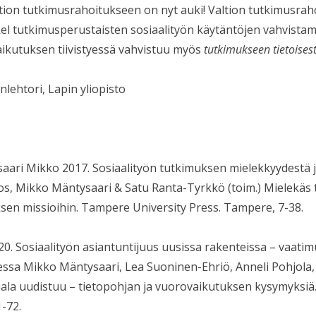
ltion tutkimusrahoitukseen on nyt auki! Valtion tutkimusra
kel tutkimusperustaisten sosiaalityön käytäntöjen vahvista
ikutuksen tiivistyessä vahvistuu myös
tutkimukseen tietoisest
onlehtori, Lapin yliopisto
aari Mikko 2017. Sosiaalityön tutkimuksen mielekkyydestä j
s, Mikko Mäntysaari & Satu Ranta-Tyrkkö (toim.) Mielekäs
sen missioihin. Tampere University Press. Tampere, 7-38.
. Sosiaalityön asiantuntijuus uusissa rakenteissa – vaatim
ssa Mikko Mäntysaari, Lea Suoninen-Ehriö, Anneli Pohjola, 
liala uudistuu – tietopohjan ja vuorovaikutuksen kysymyksiä
1-72.