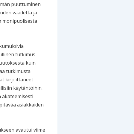
telmän puuttuminen
uuden vaadetta ja
än monipuolisesta
a kumuloivia
dullinen tutkimus
muutoksesta kuin
vaa tutkimusta
t kirjoittaneet
isiin käytäntöihin.
 akateemisesti
 pitävää asiakkaiden
ukseen avautui viime