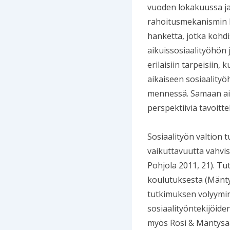
vuoden lokakuussa ja 
rahoitusmekanismin k
hanketta, jotka kohdi
aikuissosiaalityöhön 
erilaisiin tarpeisiin
aikaiseen sosiaalityö
mennessä. Samaan aik
perspektiiviä tavoitt
Sosiaalityön valtion
vaikuttavuutta vahvi
Pohjola 2011, 21). Tu
koulutuksesta (Mäntys
tutkimuksen volyymin
sosiaalityöntekijöide
myös Rosi & Mäntysaa