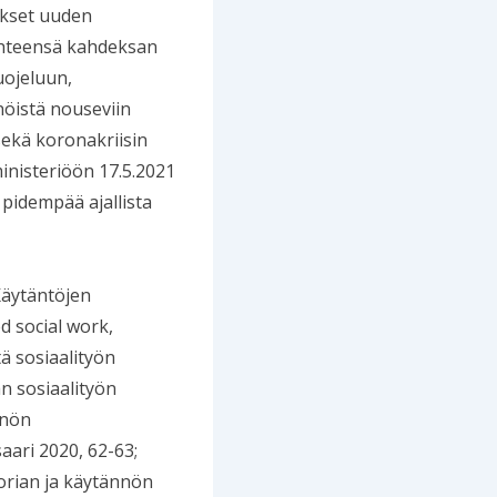
ökset uuden
yhteensä kahdeksan
uojeluun,
nöistä nouseviin
 sekä koronakriisin
inisteriöön 17.5.2021
pidempää ajallista
Käytäntöjen
d social work,
ä sosiaalityön
n sosiaalityön
nnön
aari 2020, 62-63;
orian ja käytännön