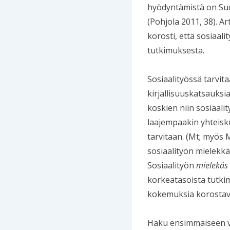
hyödyntämistä on Suo
(Pohjola 2011, 38). A
korosti, että sosiaal
tutkimuksesta.
Sosiaalityössä tarvita
kirjallisuuskatsauksia
koskien niin sosiaal
laajempaakin yhteisku
tarvitaan. (Mt; myös 
sosiaalityön mielekkä
Sosiaalityön
mielekäs
korkeatasoista tutkim
kokemuksia korostava
Haku ensimmäiseen va