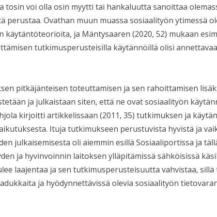
ka tosin voi olla osin myytti tai hankaluutta sanoittaa olemas
stä perustaa. Ovathan muun muassa sosiaalityön ytimessä ole
ön käytäntöteorioita, ja Mäntysaaren (2020, 52) mukaan esim
ttämisen tutkimusperusteisilla käytännöillä olisi annettavaa
sen pitkäjänteisen toteuttamisen ja sen rahoittamisen lisäks
stetään ja julkaistaan siten, että ne ovat sosiaalityön käytä
jola kirjoitti artikkelissaan (2011, 35) tutkimuksen ja käy
ikutuksesta. Ituja tutkimukseen perustuvista hyvistä ja vai
en julkaisemisesta oli aiemmin esillä Sosiaaliportissa ja täll
den ja hyvinvoinnin laitoksen ylläpitämissä sähköisissä käs
ulee laajentaa ja sen tutkimusperusteisuutta vahvistaa, sill
aadukkaita ja hyödynnettävissä olevia sosiaalityön tietovara