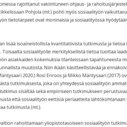
messa rajoittanut vakiintuneen ohjaus- ja rahoitusjärjes
rtikkelissaan Pohjola (mt.) pohti myös sosiaalityön vaikuttav
ityön tietotarpeet ovat moninaisia ja sosiaalityössä hyödytä
an lisää isoaineistollista kvantitatiivista tutkimusta ja tieto
. Toisaalta sosiaalityölle merkityksellistä tietoa tuottaa laa
ityön asiakkaiden kokemuksia tilanteissaan tapahtuneesta 
nnallista muutosta. Niin ikään käsitteellistävää ja ennakoi
Mäntysaari 2020.) Rosi Enroos ja Mikko Mäntysaari (2017) ova
ästä tutkimuksesta, joka on yhteydessä sosiaalityön ammatill
 tutkimus
sisältää sekä empiiriseen tutkimukseen perustuvaa
usta että sosiaalityön eettisiä periaatteita lähtökohtanaan
a tutkimusta (mt.).
ltion rahoittamaan yliopistotasoiseen sosiaalityön tutkim