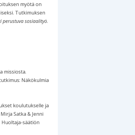
hoituksen myötä on
miseksi. Tutkimuksen
i perustuva sosiaalityö
.
a missiosta.
 tutkimus: Näkökulmia
ukset koulutukselle ja
Mirja Satka & Jenni
. Huoltaja-säätiön