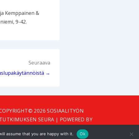
arja Kemppainen &
niemi, 9-42.
Seuraava
uslupakäytännöistä →
COPYRIGHT© 2026
SOSIAALITYÖN
TUTKIMUKSEN SEURA
| POWERED BY
RESPONSIVE THEME
ill assume that you are happy with it.
Ok