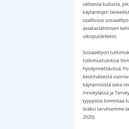
välisestä kuilusta, jo
käytäntöjen tieteelli
osallisuus sosiaality
asiakaslähtöisen kehi
ulkopuolellekin.
Sosiaalityön tutkimuk
tutkimustuloksia tiivi
hyödynnettävissä. Poh
keskinäisestä vuorova
käytännöistä sekä niid
Innokylässä ja Tervey
tyyppistä toimintaa t
lisäksi tarvitsemme l
2020).