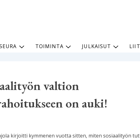
SEURA
TOIMINTA
JULKAISUT
LII
aalityön valtion
ahoitukseen on auki!
jola kirjoitti kymmenen vuotta sitten, miten sosiaalityön t