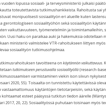
vuoden lopussa sosiaali- ja terveysministeriö julkaisi päät
autta toteutettavista tutkimushankkeista. Rahoitusta sai 
stuvat monipuolisesti sosiaalityön eri alueille kuten lastens
ja gerontologiseen sosiaalityöhön sekä sosiaalityön käytän
, kuten vaikuttavuuteen, työmenetelmiin ja toimintamalleihin,
hön. Uusi haku on paraikaa auki ja hakemuksia odotellaan m
aan ministeriö valmistelee VTR-rahoitukseen liittyen myös 
elevaa sosiaalityön tutkimusohjelmaa.
 tutkimusrahoituksen tavoitteena on
käytännön vaikuttavuus
. 
stetaan
tutkimukseen perustuvalla sosiaalityöllä
(research-base
tkimusosaamisen varmistaminen viekin ison siivun nykyisest
aari 2020, 55). Toisaalta on tunnistettu käytettävissä oleva
 vastaamattomuus käytäntöjen tietotarpeisiin, sekä käytä
n kohtaamat esteet pääsyssä tutkitun tiedon äärelle (Mäntys
ri 2017, 20, 22). Sosiaalityössä puhutaan toisinaan myös te