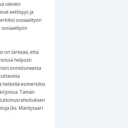
sa olevien
vat eettisyys ja
erkiksi sosiaalityön
 sosiaalityön
i on tärkeää, että
nnöissä helposti
tännön onnistuneesta
kuttavista
ä hetkellä esimerkiksi
ikirjoissa. Tämän
ä tutkimusrahoituksen
ntoja (ks. Mäntysaari