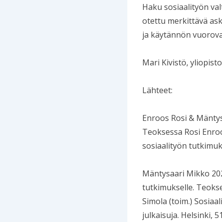
Haku sosiaalityön va
otettu merkittävä as
ja käytännön vuorova
Mari Kivistö, yliopist
Lähteet:
Enroos Rosi & Mäntys
Teoksessa Rosi Enroo
sosiaalityön tutkimuk
Mäntysaari Mikko 2020
tutkimukselle. Teokse
Simola (toim.) Sosiaa
julkaisuja. Helsinki, 5