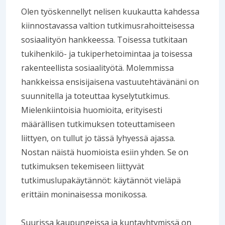
Olen työskennellyt nelisen kuukautta kahdessa
kiinnostavassa valtion tutkimusrahoitteisessa
sosiaalityön hankkeessa. Toisessa tutkitaan
tukihenkilö- ja tukiperhetoimintaa ja toisessa
rakenteellista sosiaalityötä. Molemmissa
hankkeissa ensisijaisena vastuutehtävänäni on
suunnitella ja toteuttaa kyselytutkimus.
Mielenkiintoisia huomioita, erityisesti
määrällisen tutkimuksen toteuttamiseen
liittyen, on tullut jo tässä lyhyessä ajassa.
Nostan näistä huomioista esiin yhden. Se on
tutkimuksen tekemiseen liittyvät
tutkimuslupakäytännöt: käytännöt vieläpä
erittäin moninaisessa monikossa.
Suurissa kaupungeissa ja kuntayhtymissä on