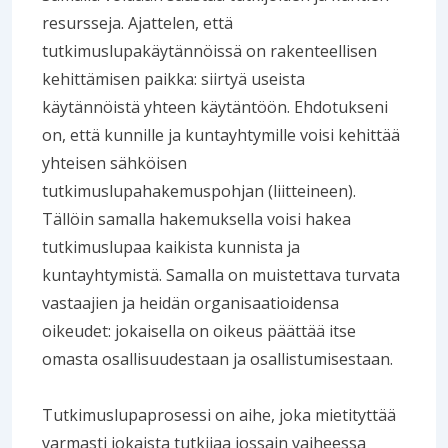
resursseja. Ajattelen, että
tutkimuslupakäytännöissä on rakenteellisen
kehittämisen paikka: siirtyä useista
käytännöistä yhteen käytäntöön. Ehdotukseni
on, että kunnille ja kuntayhtymille voisi kehittää
yhteisen sähköisen
tutkimuslupahakemuspohjan (liitteineen).
Tällöin samalla hakemuksella voisi hakea
tutkimuslupaa kaikista kunnista ja
kuntayhtymistä. Samalla on muistettava turvata
vastaajien ja heidän organisaatioidensa
oikeudet: jokaisella on oikeus päättää itse
omasta osallisuudestaan ja osallistumisestaan.
Tutkimuslupaprosessi on aihe, joka mietityttää
varmasti jokaista tutkijaa jossain vaiheessa