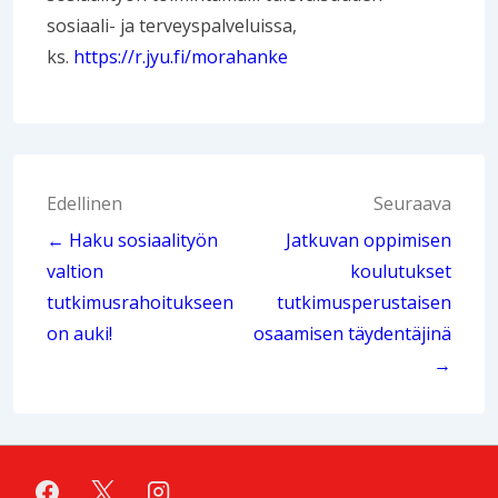
sosiaali- ja terveyspalveluissa,
ks.
https://r.jyu.fi/morahanke
Artikkelien
Edellinen
Seuraava
selaus
← Haku sosiaalityön
Jatkuvan oppimisen
valtion
koulutukset
tutkimusrahoitukseen
tutkimusperustaisen
on auki!
osaamisen täydentäjinä
→