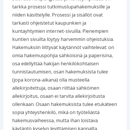
tarkka prosessi tutkimuslupahakemuksille ja
niiden käsittelylle. Prosessi ja sisällöt ovat
tarkasti ohjeistetut kaupunkien ja
kuntayhtymien internet-sivuilla. Pienempien
kuntien sivuilta löytyy harvemmin ohjeistuksia.
Hakemuksiin liittyvät käytännöt vaihtelevat: on
omia hakemuspohjia sähköisinä ja paperisina,
osa edellyttää hakijan henkilökohtaisen
tunnistautumisen, osan hakemuksista tulee
(jopa korona-aikana) olla musteella
allekirjoitettuja, osaan riittää sähköinen
allekirjoitus, osaan ei tarvita allekirjoitusta
ollenkaan. Osaan hakemuksista tulee etukäteen
sopia yhteyshenkilö, mikä on työteliästä
hakemusvaiheessa, mutta ihan loistava
käytäntö kyselyn levittämisen kannalta.