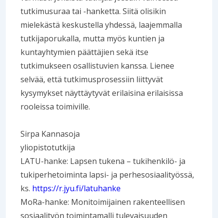
tutkimusuraa tai -hanketta. Siitä olisikin
mielekästä keskustella yhdessä, laajemmalla
tutkijaporukalla, mutta myös kuntien ja
kuntayhtymien päättäjien sekä itse
tutkimukseen osallistuvien kanssa. Lienee
selvää, että tutkimusprosessiin liittyvät
kysymykset näyttäytyvät erilaisina erilaisissa
rooleissa toimiville.
Sirpa Kannasoja
yliopistotutkija
LATU-hanke: Lapsen tukena – tukihenkilö- ja
tukiperhetoiminta lapsi- ja perhesosiaalityössä,
ks.
https://r.jyu.fi/latuhanke
MoRa-hanke: Monitoimijainen rakenteellisen
sosiaalityön toimintamalli tulevaisuuden