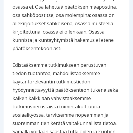
osassa ei. Osa lähettää päätöksen maapostina,
osa sähköpostitse, osa molempina; osassa on
allekirjoitukset sähköisenä, osassa musteella
kirjoitettuna, osassa ei ollenkaan. Osassa
kunnista ja kuntayhtymistä hakemus ei etene
päätöksentekoon asti.
Edistääksemme tutkimukseen perustuvan
tiedon tuotantoa, mahdollistaaksemme
käytäntörelevantin tutkimustiedon
hyödynnettävyyttä päätöksenteon tukena sekä
kaiken kaikkiaan vahvistaaksemme
tutkimusperustaista toimintakulttuuria
sosiaalityössä, tarvitsemme nopeamman ja
suoremman tien kerätä valtakunnallista tietoa.
Samalla voidaan säästää tutkijoiden ja kuntien