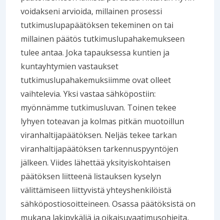
voidakseni arvioida, millainen prosessi
tutkimuslupapäätöksen tekeminen on tai
millainen päätös tutkimuslupahakemukseen
tulee antaa. Joka tapauksessa kuntien ja
kuntayhtymien vastaukset
tutkimuslupahakemuksiimme ovat olleet
vaihtelevia. Yksi vastaa sähköpostiin:
myönnämme tutkimusluvan. Toinen tekee
lyhyen toteavan ja kolmas pitkän muotoillun
viranhaltijapäätöksen. Neljäs tekee tarkan
viranhaltijapäätöksen tarkennuspyyntöjen
jälkeen. Viides lähettää yksityiskohtaisen
päätöksen liitteenä listauksen kyselyn
välittämiseen liittyvistä yhteyshenkilöistä
sähköpostiosoitteineen. Osassa päätöksistä on
mukana lakipykäliä ja oikaisuvaatimusohjeita,