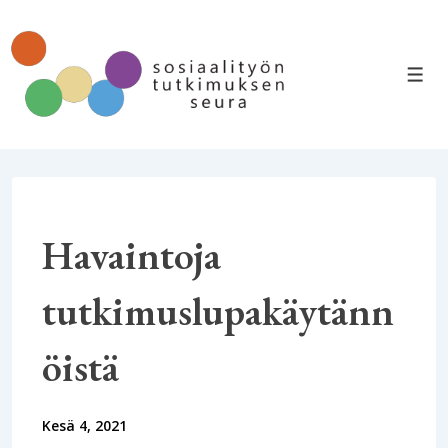
↓
Siirry
pääsisältöön
VAL
Havaintoja
tutkimuslupakäytänn
öistä
Kesä 4, 2021