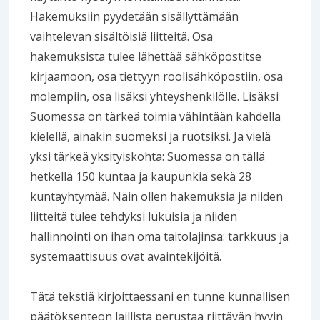
Hakemuksiin pyydetään sisällyttämään
vaihtelevan sisältöisiä liitteitä. Osa
hakemuksista tulee lähettää sähköpostitse
kirjaamoon, osa tiettyyn roolisähköpostiin, osa
molempiin, osa lisäksi yhteyshenkilölle. Lisäksi
Suomessa on tärkeä toimia vähintään kahdella
kielellä, ainakin suomeksi ja ruotsiksi. Ja vielä
yksi tärkeä yksityiskohta: Suomessa on tällä
hetkellä 150 kuntaa ja kaupunkia sekä 28
kuntayhtymää. Näin ollen hakemuksia ja niiden
liitteitä tulee tehdyksi lukuisia ja niiden
hallinnointi on ihan oma taitolajinsa: tarkkuus ja
systemaattisuus ovat avaintekijöitä.
Tätä tekstiä kirjoittaessani en tunne kunnallisen
päätöksenteon laillista perustaa riittävän hyvin