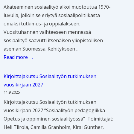
i
i
n
n
a
n
Akateeminen sosiaalityö alkoi muotoutua 1970-
k
t
ö
e
t
luvulla, jolloin se eriytyä sosiaalipolitiikasta
s
y
s
n
o
omaksi tutkimus- ja oppialakseen.
i
ö
t
v
i
Vuosituhannen vaihteeseen mennessä
j
t
ä
u
n
sosiaalityö saavutti itsenäisen yliopistollisen
a
ä
t
o
e
aseman Suomessa. Kehitykseen …
t
t
i
t
n
S
Read more →
k
a
e
t
,
o
u
r
t
a
m
s
v
v
Kirjoittajakutsu Sosiaalityön tutkimuksen
e
a
u
i
u
i
vuosikirjaan 2027
e
m
t
a
u
t
11.9.2025
s
m
t
a
s
s
Kirjoittajakutsu Sosiaalityön tutkimuksen
e
a
a
l
j
e
vuosikirjaan 2027 ”Sosiaalityön pedagogiikka –
e
t
h
i
a
v
Opetus ja oppiminen sosiaalityössä” Toimittajat:
n
t
a
t
s
i
Heli Tiirola, Camilla Granholm, Kirsi Günther,
j
i
j
y