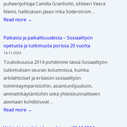
t
y
k
puheenjohtaja Camilla Granholm, sihteeri Veera
s
l
o
y
e
Niemi, hallituksen jäsen Inka Söderström …
s
e
k
ö
m
S
Read more →
ä
i
e
n
u
o
s
i
t
s
s
ö
Paikasta ja paikallisuudesta – Sosiaalityön
l
u
a
i
j
opetusta ja tutkimusta porissa 20 vuotta
u
t
s
a
e
14.11.2024
i
k
i
a
n
Toukokuussa 2014 pohdimme tässä Sosiaalityön
l
i
a
l
,
tutkimuksen seuran kolumnissa, kuinka
l
m
n
i
v
arkilähtöiset ja erilaisiin sosiaalityön
a
u
t
t
i
toimintaympäristöihin, asiantuntijuuksiin,
k
u
y
e
ammattikäytäntöihin sekä yhteiskunnalliseen
s
n
ö
s
asemaan kohdistuvat …
e
t
n
t
P
Read more →
n
i
t
i
a
s
j
u
n
i