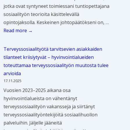
u
p
k
ä
jotka ovat syntyneet toimiessani tuntiopettajana
a
u
t
u
s
n
sosiaalityön teorioita käsittelevällä
n
m
t
h
i
n
opintojaksolla. Keskeinen johtopäätökseni on, …
y
n
a
e
s
ö
S
Read more →
h
e
v
-
t
o
t
i
u
t
v
s
e
s
u
Terveyssosiaalityötä tarvitsevien asiakkaiden
o
a
i
i
t
s
tilanteet kriisiytyvät – hyvinvointialueiden
i
a
a
s
a
t
toteuttamaa terveyssosiaalityön muutosta tulee
m
t
a
e
o
u
arvioida
i
i
l
e
n
t
17.11.2025
n
v
i
n
j
k
Vuosien 2023–2025 aikana osa
t
a
t
w
u
i
hyvinvointialueista on vähentänyt
a
t
y
e
l
m
terveyssosiaalityön vakansseja ja siirtänyt
–
k
ö
b
k
u
terveyssosiaalityöntekijöitä sosiaalihuollon
S
i
n
i
a
s
palveluihin. Jäljelle jääneitä
o
e
t
n
i