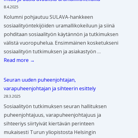
u
j
t
j
a
i
k
8.4.2025
e
a
k
u
a
r
e
Kolumni pohjautuu SULAVA-hankkeen
i
a
i
a
l
j
h
sosiaalityöntekijöiden uramallikokeiluun ja siinä
d
n
m
s
i
a
i
pohditaan sosiaalityön käytännön ja tutkimuksen
e
2
u
i
p
s
t
välistä vuoropuhelua. Ensimmäinen kosketukseni
n
0
k
a
o
s
y
sosiaalityön tutkimuksen ja asiakastyön …
t
2
s
k
l
a
s
T
Read more →
o
7
e
k
i
2
–
u
t
n
a
t
0
O
t
e
v
Seuran uuden puheenjohtajan,
i
i
2
s
k
u
u
varapuheenjohtajan ja sihteerin esittely
s
i
7
a
i
t
o
28.3.2025
t
k
a
j
t
s
Sosiaalityön tutkimuksen seuran hallituksen
a
k
m
a
a
i
puheenjohtajuus, varapuheenjohtajuus ja
p
a
i
s
m
k
sihteeriys siirtyivät kiertävän perinteen
ä
j
s
o
a
i
mukaisesti Turun yliopistosta Helsingin
ä
a
k
s