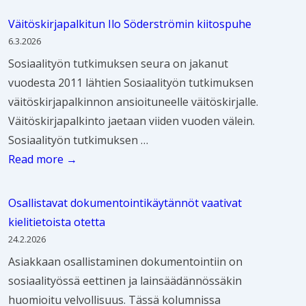
t
i
n
e
o
u
Väitöskirjapalkitun Ilo Söderströmin kiitospuhe
ö
y
n
g
u
6.3.2026
i
d
s
r
s
Sosiaalityön tutkimuksen seura on jakanut
d
i
e
a
vuodesta 2011 lähtien Sosiaalityön tutkimuksen
e
n
u
d
väitöskirjapalkinnon ansioituneelle väitöskirjalle.
n
k
r
u
Väitöskirjapalkinto jaetaan viiden vuoden välein.
h
a
a
-
Sosiaalityön tutkimuksen …
a
t
n
t
V
Read more →
a
o
j
u
ä
s
a
a
t
i
t
a
Osallistavat dokumentointikäytännöt vaativat
P
k
t
e
s
kielitietoista otetta
e
i
ö
i
ä
24.2.2026
r
e
s
t
ä
Asiakkaan osallistaminen dokumentointiin on
h
l
k
a
s
sosiaalityössä eettinen ja lainsäädännössäkin
e
m
i
j
t
huomioitu velvollisuus. Tässä kolumnissa
i
a