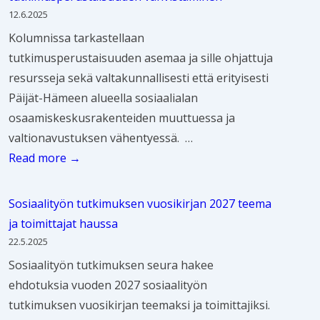
k
a
u
t
t
u
h
12.6.2025
u
n
S
ä
e
s
d
Kolumnissa tarkastellaan
u
t
o
e
ä
tutkimusperustaisuuden asemaa ja sille ohjattuja
s
e
s
l
ä
resursseja sekä valtakunnallisesti että erityisesti
i
e
i
l
n
Päijät-Hämeen alueella sosiaalialan
k
t
a
i
n
osaamiskeskusrakenteiden muuttuessa ja
u
k
a
n
ä
valtionavustuksen vähentyessä. …
u
r
l
e
k
S
Read more →
k
i
i
n
y
o
a
i
t
s
v
s
u
s
y
Sosiaalityön tutkimuksen vuosikirjan 2027 teema
o
ä
i
t
i
ö
ja toimittajat haussa
s
k
a
t
y
n
22.5.2025
i
s
a
a
t
t
Sosiaalityön tutkimuksen seura hakee
a
i
l
o
y
u
ehdotuksia vuoden 2027 sosiaalityön
a
s
i
v
v
t
tutkimuksen vuosikirjan teemaksi ja toimittajiksi.
l
o
h