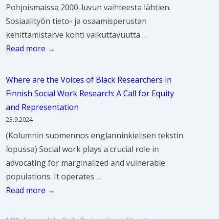
n
r
e
Pohjoismaissa 2000-luvun vaihteesta lähtien.
t
u
s
j
t
Sosiaalityön tieto- ja osaamisperustan
e
u
a
a
t
kehittämistarve kohti vaikuttavuutta …
i
d
i
t
i
N
Read more →
s
e
n
u
s
ä
k
s
s
t
i
y
u
t
Where are the Voices of Black Researchers in
t
k
v
t
n
a
Finnish Social Work Research: A Call for Equity
i
i
u
t
n
–
and Representation
t
j
-
ö
a
S
23.9.2024
u
o
u
ö
l
o
(Kolumnin suomennos englanninkielisen tekstin
t
i
u
n
l
s
lopussa) Social work plays a crucial role in
i
d
d
p
i
i
advocating for marginalized and vulnerable
o
e
i
e
s
a
populations. It operates …
n
n
s
r
t
a
W
Read more →
a
w
t
u
e
l
h
a
e
u
s
n
i
e