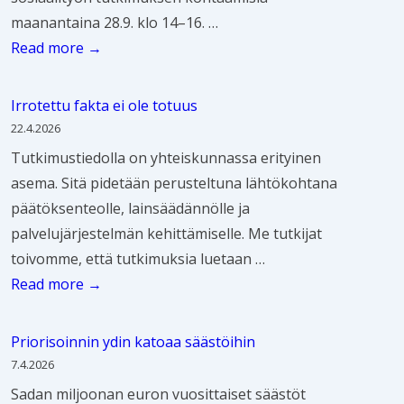
s
maanantaina 28.9. klo 14–16. …
ä
T
Read more →
–
e
I
r
Irrotettu fakta ei ole totuus
r
v
22.4.2026
e
e
Tutkimustiedolla on yhteiskunnassa erityinen
n
t
asema. Sitä pidetään perusteltuna lähtökohtana
e
u
päätöksenteolle, lainsäädännölle ja
R
l
palvelujärjestelmän kehittämiselle. Me tutkijat
o
o
toivomme, että tutkimuksia luetaan …
i
a
I
Read more →
v
S
r
a
o
r
i
Priorisoinnin ydin katoaa säästöihin
s
o
s
7.4.2026
i
t
e
Sadan miljoonan euron vuosittaiset säästöt
a