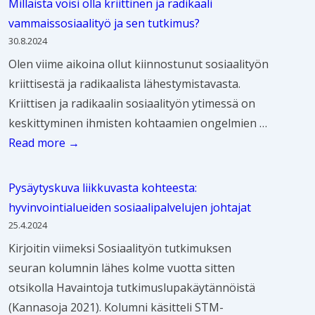
l
b
Millaista voisi olla kriittinen ja radikaali
s
t
k
t
r
i
i
vammaissosiaalityö ja sen tutkimus?
u
e
y
e
s
n
30.8.2024
v
s
ö
a
e
a
Olen viime aikoina ollut kiinnostunut sosiaalityön
a
k
n
r
n
a
kriittisestä ja radikaalista lähestymistavasta.
s
u
o
e
t
r
Kriittisen ja radikaalin sosiaalityön ytimessä on
o
s
p
t
i
i
keskittyminen ihmisten kohtaamien ongelmien …
s
t
e
h
e
2
M
Read more →
i
e
t
e
d
5
i
a
l
u
V
e
.
l
a
Pysäytyskuva liikkuvasta kohteesta:
u
s
o
y
1
l
l
hyvinvointialueiden sosiaalipalvelujen johtajat
j
t
i
h
1
a
i
25.4.2024
e
a
c
t
.
i
t
Kirjoitin viimeksi Sosiaalityön tutkimuksen
n
j
e
e
2
s
y
seuran kolumnin lähes kolme vuotta sitten
v
a
s
i
0
t
ö
otsikolla Havaintoja tutkimuslupakäytännöistä
u
t
o
s
2
a
R
(Kannasoja 2021). Kolumni käsitteli STM-
o
u
f