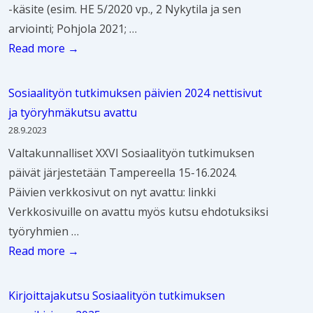
l
i
y
s
-käsite (esim. HE 5/2020 vp., 2 Nykytila ja sen
t
i
p
t
e
arviointi; Pohjola 2021; …
t
t
a
ä
m
S
Read more →
a
y
l
n
p
u
j
ö
v
n
a
o
ä
Sosiaalityön tutkimuksen päivien 2024 nettisivut
n
e
ö
a
s
s
ja työryhmäkutsu avattu
k
l
i
s
i
e
28.9.2023
ä
u
n
o
t
n
Valtakunnalliset XXVI Sosiaalityön tutkimuksen
y
j
s
u
t
päivät järjestetään Tampereella 15-16.2024.
t
e
i
k
ä
Päivien verkkosivut on nyt avattu: linkki
ä
n
a
s
p
Verkkosivuille on avattu myös kutsu ehdotuksiksi
n
v
a
e
ä
työryhmien …
t
a
l
t
ä
S
Read more →
ö
i
i
s
t
o
j
k
t
o
o
s
ä
u
Kirjoittajakutsu Sosiaalityön tutkimuksen
y
s
i
i