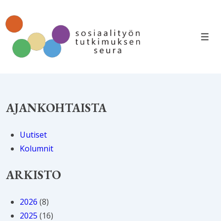
↓
Siirry
pääsisältöön
VAL
AJANKOHTAISTA
Uutiset
Kolumnit
ARKISTO
2026
(8)
2025
(16)