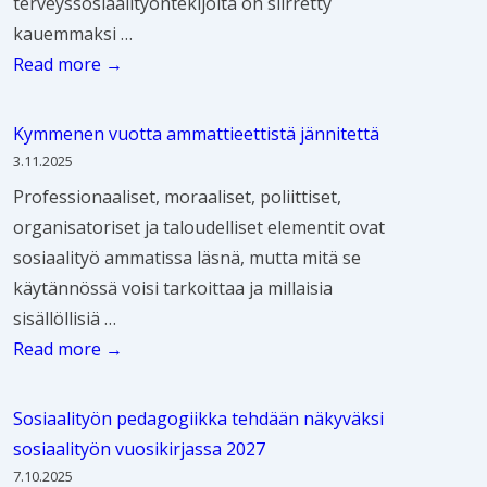
s
terveyssosiaalityöntekijöitä on siirretty
s
l
e
a
s
o
kauemmaksi …
i
i
o
a
t
s
T
Read more →
a
t
r
r
u
i
e
a
i
i
i
!
a
r
l
Kymmenen vuotta ammattieettistä jännitettä
e
a
i
a
v
i
3.11.2025
t
t
n
l
e
t
Professionaaliset, moraaliset, poliittiset,
o
–
!
i
y
y
organisatoriset ja taloudelliset elementit ovat
i
m
t
s
ö
sosiaalityö ammatissa läsnä, mutta mitä se
s
i
y
s
n
käytännössä voisi tarkoittaa ja millaisia
t
e
ö
o
k
sisällöllisiä …
a
l
s
s
ä
K
Read more →
o
e
s
i
y
y
t
n
ä
a
t
m
e
k
Sosiaalityön pedagogiikka tehdään näkyväksi
:
a
ä
m
t
i
sosiaalityön vuosikirjassa 2027
m
l
n
e
t
i
7.10.2025