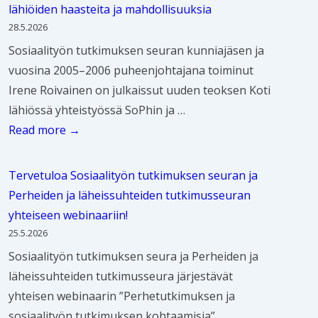
lähiöiden haasteita ja mahdollisuuksia
28.5.2026
Sosiaalityön tutkimuksen seuran kunniajäsen ja
vuosina 2005–2006 puheenjohtajana toiminut
Irene Roivainen on julkaissut uuden teoksen Koti
lähiössä yhteistyössä SoPhin ja …
K
Read more →
o
t
Tervetuloa Sosiaalityön tutkimuksen seuran ja
i
Perheiden ja läheissuhteiden tutkimusseuran
l
yhteiseen webinaariin!
ä
25.5.2026
h
Sosiaalityön tutkimuksen seura ja Perheiden ja
i
läheissuhteiden tutkimusseura järjestävät
ö
yhteisen webinaarin ”Perhetutkimuksen ja
s
sosiaalityön tutkimuksen kohtaamisia”