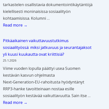
r
a
ö
tarkastelen osallistavia dokumentointikäytäntöjä
d
s
j
m
i
kielellisesti moninaisissa sosiaalityön
e
o
a
a
h
kohtaamisissa. Kolumni …
n
s
p
h
i
O
Read more →
j
i
a
d
n
s
a
a
l
o
a
l
a
Pitkäaikainen vaikuttavuustutkimus
k
l
l
ä
l
sosiaalityössä: miksi jatkuvuus ja seurantajaksot
i
l
l
h
i
yli kuusi kuukautta ovat kriittisiä?
t
i
i
e
t
25.1.2026
u
s
s
i
y
Viime vuoden lopulla päättyi usea Suomen
n
u
t
s
ö
kestävän kasvun ohjelmasta
I
u
a
s
n
Next‑Generation‑EU‑rahoitusta hyödyntänyt
l
k
v
u
t
RRP3‑hanke tavoitteinaan nostaa esille
o
s
a
h
u
sosiaalityön kestävää vaikuttavuutta. Sain itse …
S
i
t
t
t
P
Read more →
ö
a
d
e
k