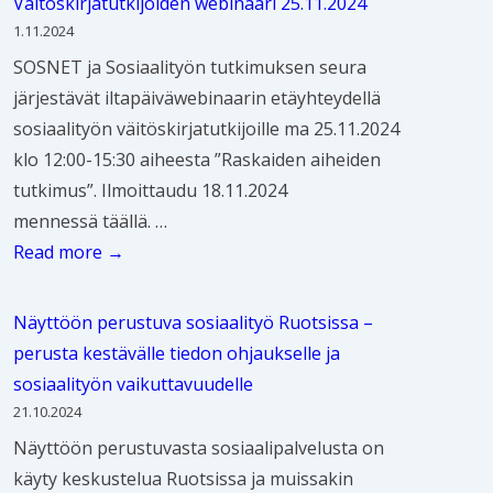
e
Väitöskirjatutkijoiden webinaari 25.11.2024
u
t
n
k
u
1.11.2024
u
k
ä
a
r
SOSNET ja Sosiaalityön tutkimuksen seura
t
i
n
s
a
järjestävät iltapäiväwebinaarin etäyhteydellä
e
m
j
t
o
sosiaalityön väitöskirjatutkijoille ma 25.11.2024
e
u
a
a
s
klo 12:00-15:30 aiheesta ”Raskaiden aiheiden
n
k
v
j
o
tutkimus”. Ilmoittaudu 18.11.2024
s
a
a
i
mennessä täällä. …
e
i
p
t
V
Read more →
n
k
a
t
ä
s
e
i
a
i
e
Näyttöön perustuva sosiaalityö Ruotsissa –
i
k
a
t
u
perusta kestävälle tiedon ohjaukselle ja
d
a
t
ö
r
sosiaalityön vaikuttavuudelle
e
l
u
s
a
21.10.2024
n
l
k
k
n
Näyttöön perustuvasta sosiaalipalvelusta on
y
i
e
i
n
käyty keskustelua Ruotsissa ja muissakin
h
s