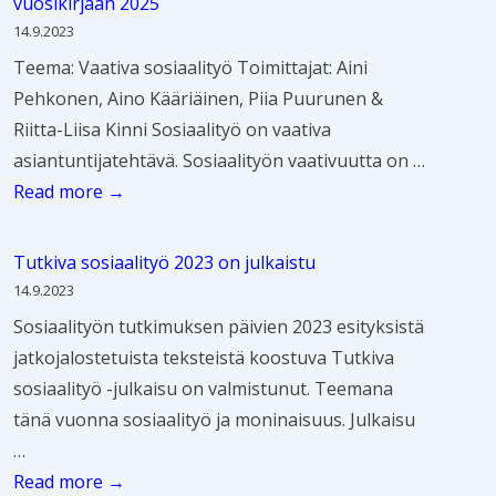
t
vuosikirjaan 2025
ö
i
m
a
t
14.9.2023
t
a
i
a
a
Teema: Vaativa sosiaalityö Toimittajat: Aini
ä
a
t
l
v
Pehkonen, Aino Kääriäinen, Piia Puurunen &
l
t
i
u
Riitta-Liisa Kinni Sosiaalityö on vaativa
i
a
t
u
asiantuntijatehtävä. Sosiaalityön vaativuutta on …
h
j
y
d
K
Read more →
u
a
ö
e
i
o
k
n
n
r
l
Tutkiva sosiaalityö 2023 on julkaistu
u
t
v
j
l
14.9.2023
n
u
a
o
o
Sosiaalityön tutkimuksen päivien 2023 esityksistä
t
t
h
i
n
jatkojalostetuista teksteistä koostuva Tutkiva
a
k
v
t
n
sosiaalityö -julkaisu on valmistunut. Teemana
a
i
i
t
ä
tänä vuonna sosiaalityö ja moninaisuus. Julkaisu
n
m
s
a
y
…
u
t
j
t
T
Read more →
k