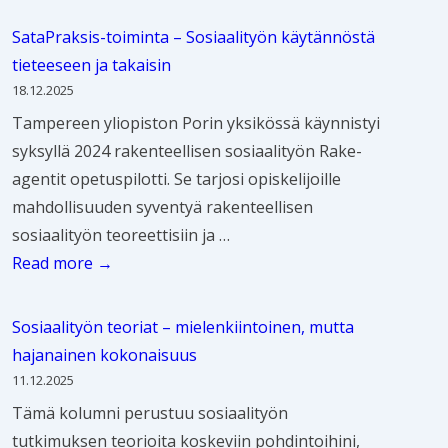
i
d
o
i
i
t
e
SataPraksis-toiminta – Sosiaalityön käytännöstä
k
d
m
k
r
tieteeseen ja takaisin
u
e
u
ä
s
18.12.2025
m
n
k
a
t
Tampereen yliopiston Porin yksikössä käynnistyi
e
t
s
i
r
syksyllä 2024 rakenteellisen sosiaalityön Rake-
n
u
e
k
ö
agentit opetuspilotti. Se tarjosi opiskelijoille
t
t
n
a
m
mahdollisuuden syventyä rakenteellisen
o
k
s
i
i
sosiaalityön teoreettisiin ja …
i
i
e
n
n
S
Read more →
n
m
u
e
k
a
t
u
r
n
i
t
i
Sosiaalityön teoriat – mielenkiintoinen, mutta
s
a
v
i
a
k
hajanainen kokonaisuus
s
n
a
t
P
ä
11.12.2025
e
k
i
o
r
y
Tämä kolumni perustuu sosiaalityön
u
o
k
s
a
t
tutkimuksen teorioita koskeviin pohdintoihini,
r
l