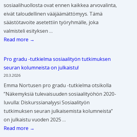
e
n
sosiaalihuollosta ovat ennen kaikkea arvovalinta,
a
t
u
eivät taloudellinen vääjäämättömyys. Tämä
l
t
u
säästötavoite asetettiin työryhmälle, joka
i
u
s
valmisteli esityksen …
t
f
i
P
Read more →
y
a
t
r
ö
k
e
i
n
Pro gradu -tutkielma sosiaalityön tutkimuksen
t
o
o
t
seuran kolumneista on julkaistu!
a
s
r
u
20.3.2026
e
a
i
t
Emma Nortusen pro gradu -tutkielma otsikolla
i
v
s
k
”Näkemyksiä tulevaisuuden sosiaalityöhön 2020-
o
a
o
i
luvulla: Diskurssianalyysi Sosiaalityön
l
a
i
m
tutkimuksen seuran julkaisemista kolumneista”
e
l
n
u
on julkaistu vuoden 2025 …
t
ä
n
k
P
Read more →
o
h
i
s
r